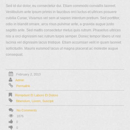
Sed id dui dolor, eu consectetur dui. Etiam commodo convallis laoreet.
Vestibulum ante ipsum primis in faucibus orci luctus et ultrices posuere
cubilia Curae; Vivamus vel sem at sapien interdum pretium. Sed porttitor,
odio in blandit ornare, arcu risus pulvinar ante, a gravida augue justo
sagittis ante. Sed mattis consectetur metus quis rutrum. Phasellus ultrices
nisi a orci dignissim nec rutrum turpis semper. Donec tempor libero ut nisl
lacinia vel dignissim lacus tristique. Etiam accumsan velit in quam laoreet
sollicitudin. Mauris euismod lacus ut magna placerat ac molestie augue
consequat.
February 2, 2013
Admin
Permalink
Rempdunt Et Labore Et Dolore
Bibendum
,
Lorem
,
Suscipit
No Comments
1876
0
0