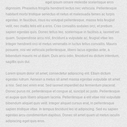
eget ipsum ornare molestie scelerisque eros
dignissim. Phasellus fringilla hendrerit lectus nec vehicula. Pellentesque
habitant morbi tristique senectus et netus et malesuada fames ac turpis
egestas. In faucibus, risus eu volutpat pellentesque, massa felis feugiat
velit, nec mattis felis elit a eros. Cras convallis sodales orci, et pretium
sapien egestas quis. Donec tellus leo, scelerisque in facilisis a, laoreet vel
quam. Suspendisse arcu nisl, tincidunt a vulputate ac, feugiat vitae leo.
Integer hendrerit orci id metus venenatis in luctus tellus convallis. Mauris
posuere, nisi vel vehicula pellentesque, libero lacus egestas ante, a
bibendum mauris mi ut diam. Duis arcu odio, tincidunt eu dictum interdum,
sagittis quis dui.
Lorem ipsum dolor sit amet, consectetur adipiscing elit. Etiam dictum
egestas rutrum. Aenean a metus sit amet massa egestas vulputate sit amet
a nisi. Sed nec enim erat. Sed laoreet imperdiet dui fermentum placerat.
Donec purus mi, pellentesque et congue at, suscipit ac justo. Pellentesque
et augue quis libero aliquam lacinia. Pellentesque a elit vitae nisl vulputate
bibendum aliquet quis velit. Integer aliquet cursus erat, in pellentesque
sapien tristique vitae. In tempus tincidunt leo id adipiscing. Sed eu sapien
egestas arcu condimentum dapibus. Donec sit amet quam ut metus iaculis
adipiscing eget quis eros.