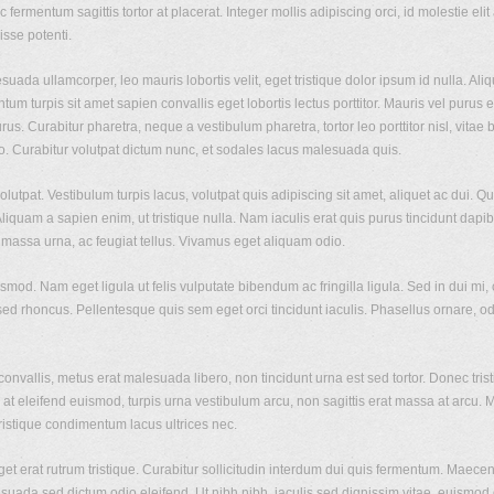
c fermentum sagittis tortor at placerat. Integer mollis adipiscing orci, id molestie e
isse potenti.
esuada ullamcorper, leo mauris lobortis velit, eget tristique dolor ipsum id nulla. 
um turpis sit amet sapien convallis eget lobortis lectus porttitor. Mauris vel purus
. Curabitur pharetra, neque a vestibulum pharetra, tortor leo porttitor nisl, vitae bi
ro. Curabitur volutpat dictum nunc, et sodales lacus malesuada quis.
volutpat. Vestibulum turpis lacus, volutpat quis adipiscing sit amet, aliquet ac dui
iquam a sapien enim, ut tristique nulla. Nam iaculis erat quis purus tincidunt dapi
 massa urna, ac feugiat tellus. Vivamus eget aliquam odio.
smod. Nam eget ligula ut felis vulputate bibendum ac fringilla ligula. Sed in dui mi
d rhoncus. Pellentesque quis sem eget orci tincidunt iaculis. Phasellus ornare, 
convallis, metus erat malesuada libero, non tincidunt urna est sed tortor. Donec tr
o at eleifend euismod, turpis urna vestibulum arcu, non sagittis erat massa at arc
ristique condimentum lacus ultrices nec.
et erat rutrum tristique. Curabitur sollicitudin interdum dui quis fermentum. Maece
esuada sed dictum odio eleifend. Ut nibh nibh, iaculis sed dignissim vitae, euismod