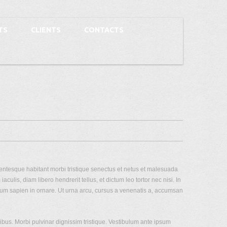
TS
CLIENTS
CONTACTS
HELP
|
SITEMAP
entesque habitant morbi tristique senectus et netus et malesuada
ulis, diam libero hendrerit tellus, et dictum leo tortor nec nisi. In
retium sapien in ornare. Ut urna arcu, cursus a venenatis a, accumsan
ibus. Morbi pulvinar dignissim tristique. Vestibulum ante ipsum