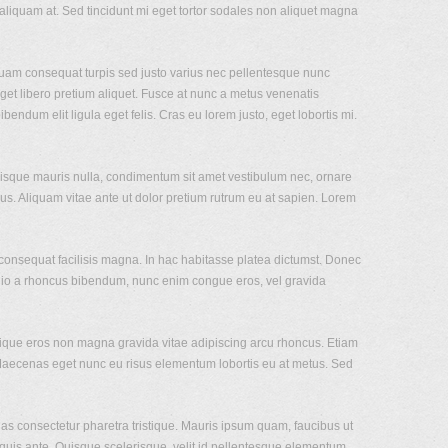
lit aliquam at. Sed tincidunt mi eget tortor sodales non aliquet magna
Aliquam consequat turpis sed justo varius nec pellentesque nunc
 eget libero pretium aliquet. Fusce at nunc a metus venenatis
bendum elit ligula eget felis. Cras eu lorem justo, eget lobortis mi.
. Quisque mauris nulla, condimentum sit amet vestibulum nec, ornare
bus. Aliquam vitae ante ut dolor pretium rutrum eu at sapien. Lorem
, consequat facilisis magna. In hac habitasse platea dictumst. Donec
odio a rhoncus bibendum, nunc enim congue eros, vel gravida
istique eros non magna gravida vitae adipiscing arcu rhoncus. Etiam
u. Maecenas eget nunc eu risus elementum lobortis eu at metus. Sed
nas consectetur pharetra tristique. Mauris ipsum quam, faucibus ut
 quis ante. Quisque scelerisque, velit id pellentesque elementum,