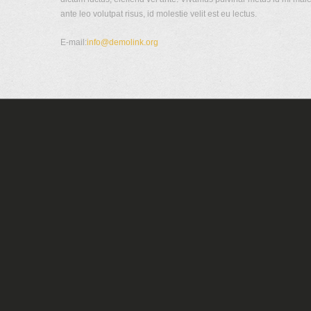
ante leo volutpat risus, id molestie velit est eu lectus.
E-mail:
info@demolink.org