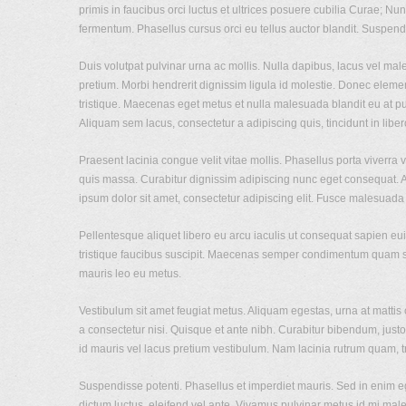
primis in faucibus orci luctus et ultrices posuere cubilia Curae; Nun
fermentum. Phasellus cursus orci eu tellus auctor blandit. Suspend
Duis volutpat pulvinar urna ac mollis. Nulla dapibus, lacus vel mal
pretium. Morbi hendrerit dignissim ligula id molestie. Donec element
tristique. Maecenas eget metus et nulla malesuada blandit eu at purus
Aliquam sem lacus, consectetur a adipiscing quis, tincidunt in libe
Praesent lacinia congue velit vitae mollis. Phasellus porta viverra 
quis massa. Curabitur dignissim adipiscing nunc eget consequat. Al
ipsum dolor sit amet, consectetur adipiscing elit. Fusce malesuada
Pellentesque aliquet libero eu arcu iaculis ut consequat sapien eui
tristique faucibus suscipit. Maecenas semper condimentum quam se
mauris leo eu metus.
Vestibulum sit amet feugiat metus. Aliquam egestas, urna at mattis 
a consectetur nisi. Quisque et ante nibh. Curabitur bibendum, just
id mauris vel lacus pretium vestibulum. Nam lacinia rutrum quam, t
Suspendisse potenti. Phasellus et imperdiet mauris. Sed in enim eg
dictum luctus, eleifend vel ante. Vivamus pulvinar metus id mi mal