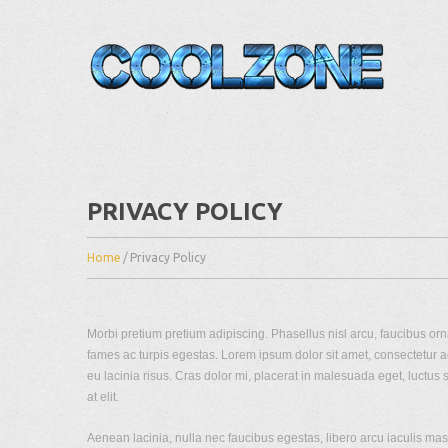
PRIVACY POLICY
Home
/
Privacy Policy
Morbi pretium pretium adipiscing. Phasellus nisl arcu, faucibus o
fames ac turpis egestas. Lorem ipsum dolor sit amet, consectetur adip
eu lacinia risus. Cras dolor mi, placerat in malesuada eget, luctus 
at elit.
Aenean lacinia, nulla nec faucibus egestas, libero arcu iaculis ma