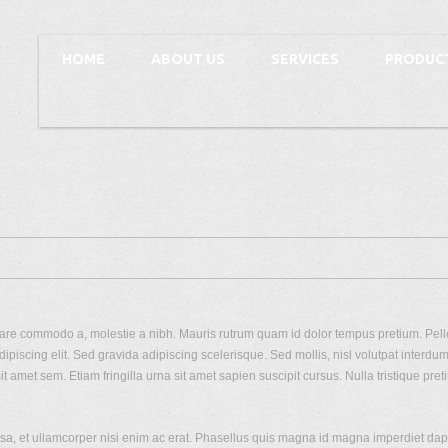
HOME
ABOUT US
SERVICES
PRODUC
rnare commodo a, molestie a nibh. Mauris rutrum quam id dolor tempus pretium. Pell
iscing elit. Sed gravida adipiscing scelerisque. Sed mollis, nisl volutpat interdum iac
sit amet sem. Etiam fringilla urna sit amet sapien suscipit cursus. Nulla tristique p
ssa, et ullamcorper nisi enim ac erat. Phasellus quis magna id magna imperdiet dap