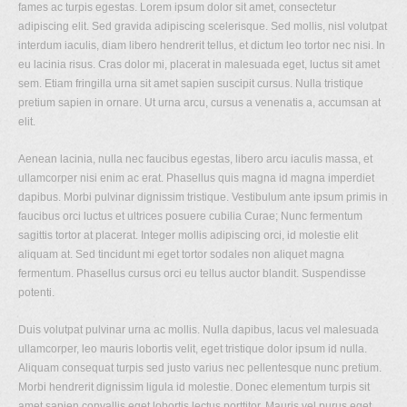
fames ac turpis egestas. Lorem ipsum dolor sit amet, consectetur
adipiscing elit. Sed gravida adipiscing scelerisque. Sed mollis, nisl volutpat
interdum iaculis, diam libero hendrerit tellus, et dictum leo tortor nec nisi. In
eu lacinia risus. Cras dolor mi, placerat in malesuada eget, luctus sit amet
sem. Etiam fringilla urna sit amet sapien suscipit cursus. Nulla tristique
pretium sapien in ornare. Ut urna arcu, cursus a venenatis a, accumsan at
elit.
Aenean lacinia, nulla nec faucibus egestas, libero arcu iaculis massa, et
ullamcorper nisi enim ac erat. Phasellus quis magna id magna imperdiet
dapibus. Morbi pulvinar dignissim tristique. Vestibulum ante ipsum primis in
faucibus orci luctus et ultrices posuere cubilia Curae; Nunc fermentum
sagittis tortor at placerat. Integer mollis adipiscing orci, id molestie elit
aliquam at. Sed tincidunt mi eget tortor sodales non aliquet magna
fermentum. Phasellus cursus orci eu tellus auctor blandit. Suspendisse
potenti.
Duis volutpat pulvinar urna ac mollis. Nulla dapibus, lacus vel malesuada
ullamcorper, leo mauris lobortis velit, eget tristique dolor ipsum id nulla.
Aliquam consequat turpis sed justo varius nec pellentesque nunc pretium.
Morbi hendrerit dignissim ligula id molestie. Donec elementum turpis sit
amet sapien convallis eget lobortis lectus porttitor. Mauris vel purus eget