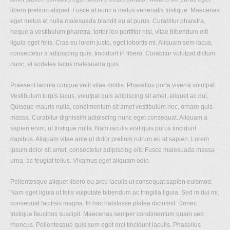
libero pretium aliquet. Fusce at nunc a metus venenatis tristique. Maecenas
eget metus et nulla malesuada blandit eu at purus. Curabitur pharetra,
neque a vestibulum pharetra, tortor leo porttitor nisl, vitae bibendum elit
ligula eget felis. Cras eu lorem justo, eget lobortis mi. Aliquam sem lacus,
consectetur a adipiscing quis, tincidunt in libero. Curabitur volutpat dictum
nunc, et sodales lacus malesuada quis.
Praesent lacinia congue velit vitae mollis. Phasellus porta viverra volutpat.
Vestibulum turpis lacus, volutpat quis adipiscing sit amet, aliquet ac dui.
Quisque mauris nulla, condimentum sit amet vestibulum nec, ornare quis
massa. Curabitur dignissim adipiscing nunc eget consequat. Aliquam a
sapien enim, ut tristique nulla. Nam iaculis erat quis purus tincidunt
dapibus. Aliquam vitae ante ut dolor pretium rutrum eu at sapien. Lorem
ipsum dolor sit amet, consectetur adipiscing elit. Fusce malesuada massa
urna, ac feugiat tellus. Vivamus eget aliquam odio.
Pellentesque aliquet libero eu arcu iaculis ut consequat sapien euismod.
Nam eget ligula ut felis vulputate bibendum ac fringilla ligula. Sed in dui mi,
consequat facilisis magna. In hac habitasse platea dictumst. Donec
tristique faucibus suscipit. Maecenas semper condimentum quam sed
rhoncus. Pellentesque quis sem eget orci tincidunt iaculis. Phasellus