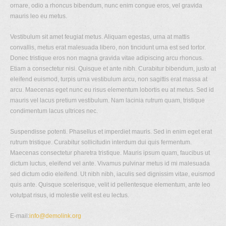
ornare, odio a rhoncus bibendum, nunc enim congue eros, vel gravida
mauris leo eu metus.
Vestibulum sit amet feugiat metus. Aliquam egestas, urna at mattis
convallis, metus erat malesuada libero, non tincidunt urna est sed tortor.
Donec tristique eros non magna gravida vitae adipiscing arcu rhoncus.
Etiam a consectetur nisi. Quisque et ante nibh. Curabitur bibendum, justo at
eleifend euismod, turpis urna vestibulum arcu, non sagittis erat massa at
arcu. Maecenas eget nunc eu risus elementum lobortis eu at metus. Sed id
mauris vel lacus pretium vestibulum. Nam lacinia rutrum quam, tristique
condimentum lacus ultrices nec.
Suspendisse potenti. Phasellus et imperdiet mauris. Sed in enim eget erat
rutrum tristique. Curabitur sollicitudin interdum dui quis fermentum.
Maecenas consectetur pharetra tristique. Mauris ipsum quam, faucibus ut
dictum luctus, eleifend vel ante. Vivamus pulvinar metus id mi malesuada
sed dictum odio eleifend. Ut nibh nibh, iaculis sed dignissim vitae, euismod
quis ante. Quisque scelerisque, velit id pellentesque elementum, ante leo
volutpat risus, id molestie velit est eu lectus.
E-mail:
info@demolink.org